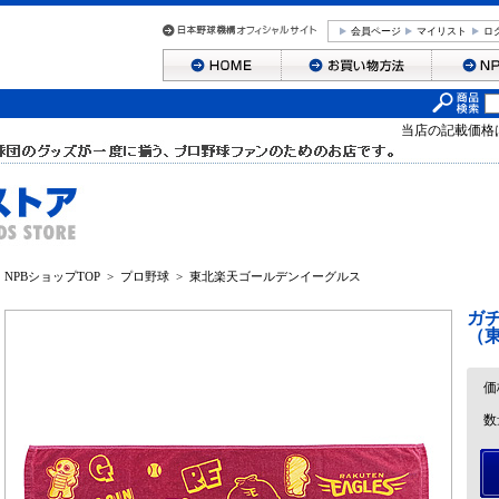
会員ページ
マイリスト
ロ
当店の記載価格
NPBショップTOP
>
プロ野球
>
東北楽天ゴールデンイーグルス
ガ
（
価
数