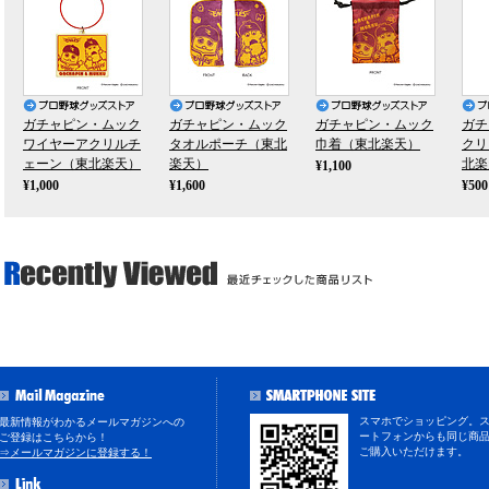
ガチャピン・ムック
ガチャピン・ムック
ガチャピン・ムック
ガチ
ワイヤーアクリルチ
タオルポーチ（東北
巾着（東北楽天）
クリ
ェーン（東北楽天）
楽天）
北楽
¥1,100
¥1,000
¥1,600
¥500
スマホでショッピング。
最新情報がわかるメールマガジンへの
ートフォンからも同じ商
ご登録はこちらから！
ご購入いただけます。
⇒メールマガジンに登録する！