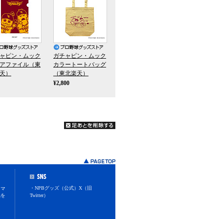
ャピン・ムック
ガチャピン・ムック
アファイル（東
カラートートバッグ
天）
（東北楽天）
¥2,800
・NPBグッズ（公式）X（旧
スマ
品を
Twitter）