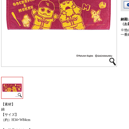
納期:
（お
※他
一番
【素材】
綿
【サイズ】
（約）H34×W84cm