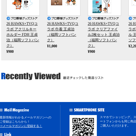
26 HAWKS×TVQコ
26 HAWKS×TVQコ
26 HAWKS×TVQコ
26 
ラボ アクリルキー
ラボ 巾着 王貞治
ラボ クリアファイ
ラボ
ホルダー FDH 王貞
（福岡ソフトバン
ル2枚セット 王貞治
ル 
治（福岡ソフトバン
ク）
（福岡ソフトバン
ソフ
ク）
ク）
¥1,000
¥2,2
¥900
¥900
スマホでショッピング。
最新情報がわかるメールマガジンへの
ートフォンからも同じ商
ご登録はこちらから！
ご購入いただけます。
⇒メールマガジンに登録する！