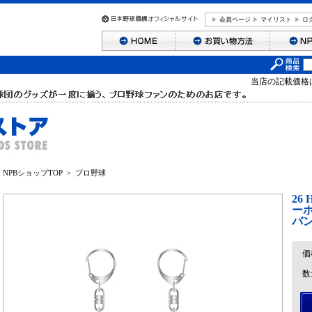
会員ページ
マイリスト
ロ
当店の記載価格
NPBショップTOP
>
プロ野球
26
ーホ
バ
価
数