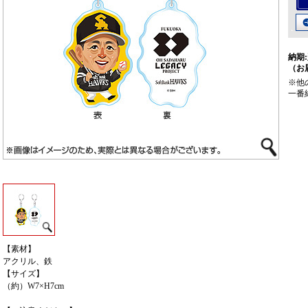
納期:
（お
※他
一番
【素材】
アクリル、鉄
【サイズ】
（約）W7×H7cm