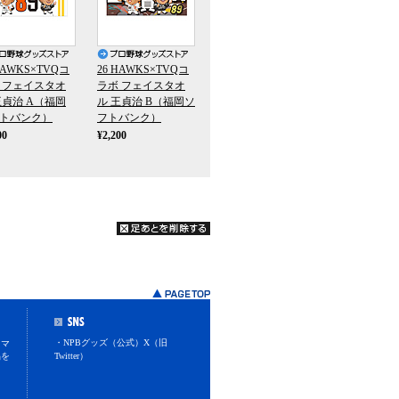
HAWKS×TVQコ
26 HAWKS×TVQコ
 フェイスタオ
ラボ フェイスタオ
王貞治 A（福岡
ル 王貞治 B（福岡ソ
トバンク）
フトバンク）
00
¥2,200
・NPBグッズ（公式）X（旧
スマ
品を
Twitter）