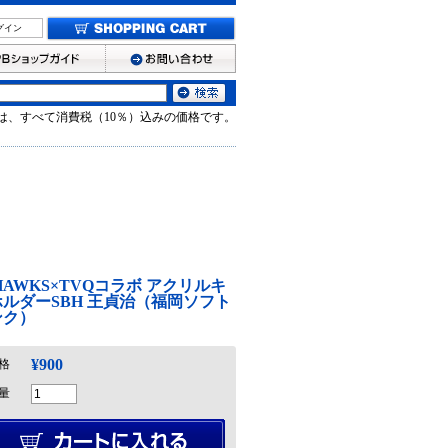
グイン
は、すべて消費税（10％）込みの価格です。
 HAWKS×TVQコラボ アクリルキ
ルダーSBH 王貞治（福岡ソフト
ンク）
¥900
格
量