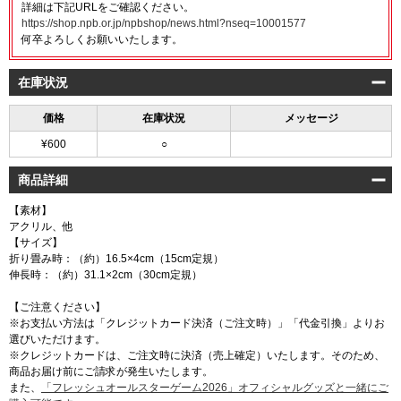
詳細は下記URLをご確認ください。
https://shop.npb.or.jp/npbshop/news.html?nseq=10001577
何卒よろしくお願いいたします。
在庫状況
価格
在庫状況
メッセージ
¥600
○
商品詳細
【素材】
アクリル、他
【サイズ】
折り畳み時：（約）16.5×4cm（15cm定規）
伸長時：（約）31.1×2cm（30cm定規）
【ご注意ください】
※お支払い方法は「クレジットカード決済（ご注文時）」「代金引換」よりお
選びいただけます。
※クレジットカードは、ご注文時に決済（売上確定）いたします。そのため、
商品お届け前にご請求が発生いたします。
また、
「フレッシュオールスターゲーム2026」オフィシャルグッズと一緒にご