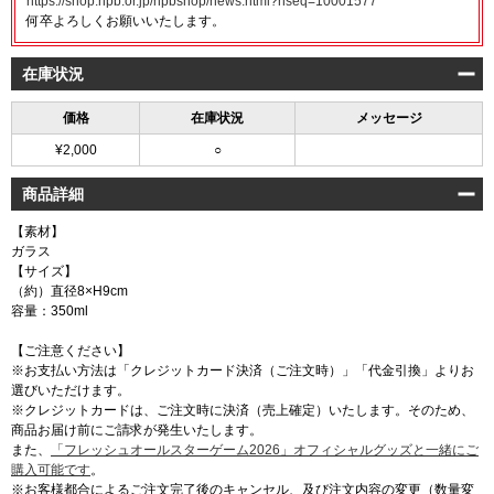
https://shop.npb.or.jp/npbshop/news.html?nseq=10001577
何卒よろしくお願いいたします。
在庫状況
価格
在庫状況
メッセージ
¥2,000
○
商品詳細
【素材】
ガラス
【サイズ】
（約）直径8×H9cm
容量：350ml
【ご注意ください】
※お支払い方法は「クレジットカード決済（ご注文時）」「代金引換」よりお
選びいただけます。
※クレジットカードは、ご注文時に決済（売上確定）いたします。そのため、
商品お届け前にご請求が発生いたします。
また、
「フレッシュオールスターゲーム2026」オフィシャルグッズと一緒にご
購入可能です
。
※お客様都合によるご注文完了後のキャンセル、及び注文内容の変更（数量変