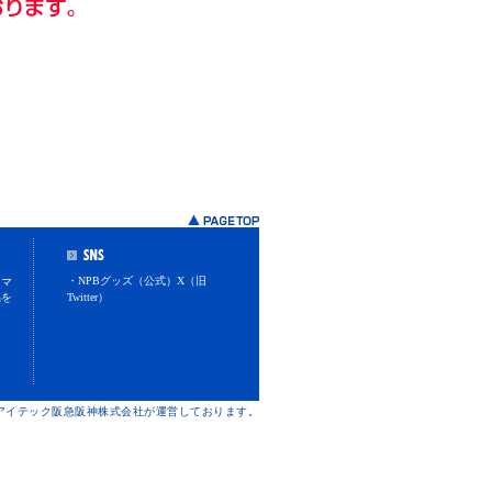
・NPBグッズ（公式）X（旧
スマ
品を
Twitter）
けアイテック阪急阪神株式会社が運営しております。