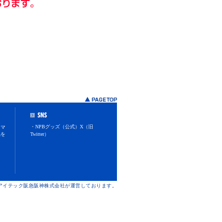
・NPBグッズ（公式）X（旧
スマ
品を
Twitter）
けアイテック阪急阪神株式会社が運営しております。