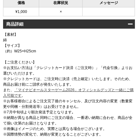
価格
在庫状況
メッセージ
¥1,000
×
商品詳細
【素材】
綿
【サイズ】
（約）W25×H25cm
【ご注意ください】
※お支払い方法は「クレジットカード決済（ご注文時）」「代金引換」よりお
選びいただけます。
※クレジットカードは、ご注文時に決済（売上確定）いたします。そのため、
商品お届け前にご請求が発生いたします。
また、
「マイナビオールスターゲーム2026」オフィシャルグッズと一緒にご購
入可能です
。
※お客様都合によるご注文完了後のキャンセル、及び注文内容の変更（数量変
更や同梱・分割発送等）はお受けできません。
※7月中旬頃より順次発送予定となります｡
※納期が異なる商品と同時にご注文の場合、一番遅い納期に合わせ、商品が全
て揃い次第のお届けとなります。
※画像はイメージのため、実際とは異なる場合がございます。
※国際情勢の変化で、納期が変更となることがございます。