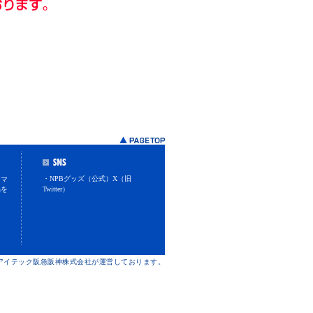
・NPBグッズ（公式）X（旧
スマ
品を
Twitter）
けアイテック阪急阪神株式会社が運営しております。