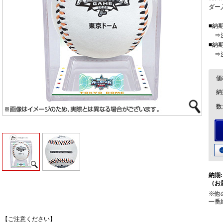
ダー
■納
⇒決
■納
⇒決
価
納
数
納期:
（お
※他
一番
【ご注意ください】