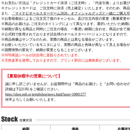
※お支払い方法は「クレジットカード決済（ご注文時）」「代金引換」よりお選び
※クレジットカードは、ご注文時に決済（売上確定）いたします。そのため、商品
また、
「マイナビオールスターゲーム2026」オフィシャルグッズと一緒にご購入
※お客様都合によるご注文完了後のキャンセル、及び注文内容の変更（数量変更や
※商品のお届けは､ご注文のタイミングによって異なります。選択いただいた納期
※納期が異なる商品と同時にご注文の場合、一番遅い納期に合わせ、商品が全て揃
※公式戦で使用されております試合球のオールスターバージョンとなりますので、
※商品画像はサンプルのため、実際の商品とは異なる場合がございます。
※お使いいただいているモニタにより、実際の商品と色味が異なって見える場合が
※国際情勢の変化で、納期が変更となることがございます。
※NPB承認シールが試合球に直貼りされています。
※天然皮革を使用しておりますので、プリント部分には個体差がございます。
【夏期休暇中の営業について】
誠に申し訳ございませんが、お盆期間中は『商品のお届け』と『お問い合わせ
詳細は下記URLをご確認ください。
https://shop.npb.or.jp/npbshop/news.html?nseq=10001577
何卒よろしくお願いいたします。
納期
価格
在庫状