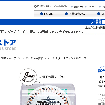
会員ページ
マイリスト
ロ
当店の記載価格
NPBショップTOP
>
グッズから探す
>
オールスターオフィシャルグッズ
マ
試
7月
ビオ
試合
公式
ーム
前面