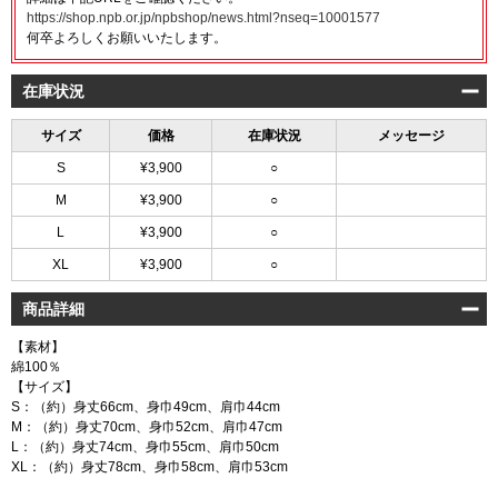
https://shop.npb.or.jp/npbshop/news.html?nseq=10001577
何卒よろしくお願いいたします。
在庫状況
サイズ
価格
在庫状況
メッセージ
S
¥3,900
○
M
¥3,900
○
L
¥3,900
○
XL
¥3,900
○
商品詳細
【素材】
綿100％
【サイズ】
S：（約）身丈66cm、身巾49cm、肩巾44cm
M：（約）身丈70cm、身巾52cm、肩巾47cm
L：（約）身丈74cm、身巾55cm、肩巾50cm
XL：（約）身丈78cm、身巾58cm、肩巾53cm