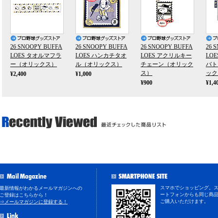
26 SNOOPY BUFFA
26 SNOOPY BUFFA
26 SNOOPY BUFFA
26 
LOES タオルマフラ
LOES ハンカチタオ
LOES アクリルキー
LO
ー（オリックス）
ル（オリックス）
チェーン（オリック
バト
ス）
ック
¥2,400
¥1,000
¥900
¥1,4
スマホでショッピング。
最新情報がわかるメールマガジンへの
ートフォンからも同じ商
ご登録はこちらから！
ご購入いただけます。
⇒メールマガジンに登録する！