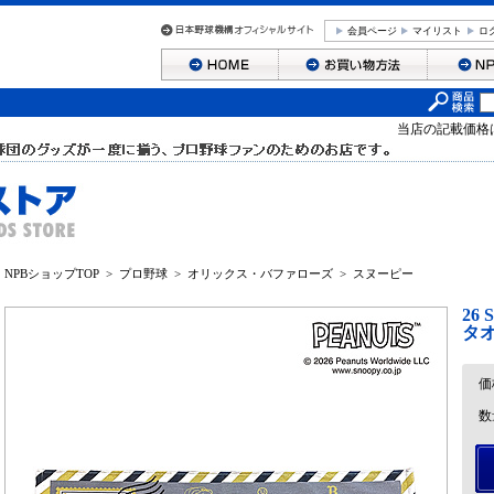
会員ページ
マイリスト
ロ
当店の記載価格
NPBショップTOP
>
プロ野球
>
オリックス・バファローズ
>
スヌーピー
26
タ
価
数