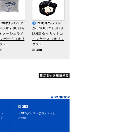
SNOOPY BUFFA
26 SNOOPY BUFFA
ES メッシュラメ
LOES ダイカットコ
ンポーチ（オリ
インケース（オリッ
ス）
クス）
00
¥1,400
・NPBグッズ（公式）X（旧
スマ
品を
Twitter）