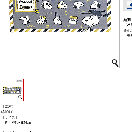
納期:
（お
※他
一番
【素材】
綿100％
【サイズ】
（約）W85×H34cm