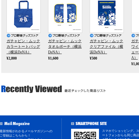
ガチャピン・ムック
ガチャピン・ムック
ガチャピン・ムック
ガチ
カラートートバッグ
タオルポーチ（横浜
クリアファイル（横
ワイ
（横浜DeNA）
DeNA）
浜DeNA）
ェー
A）
¥2,800
¥1,600
¥500
¥1,0
スマホでショッピング。
最新情報がわかるメールマガジンへの
ートフォンからも同じ商
ご登録はこちらから！