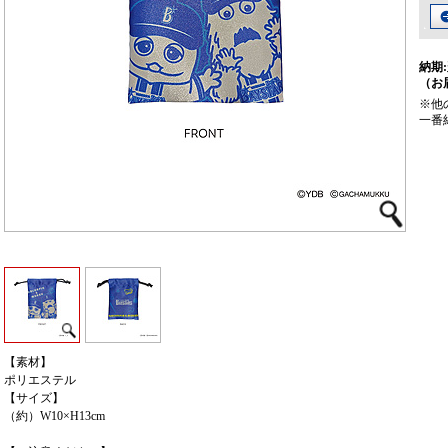
納期:
（お
※他
一番
【素材】
ポリエステル
【サイズ】
（約）W10×H13cm