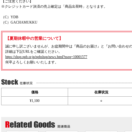
【ご注意ください】
※クレジットカード決済の売上確定は「商品出荷時」となります。
（C）YDB
（C）GACHAMUKKU
【夏期休暇中の営業について】
誠に申し訳ございませんが、お盆期間中は『商品のお届け』と『お問い合わせ
詳細は下記URLをご確認ください。
https://shop.npb.or.jp/npbshop/news.html?nseq=10001577
何卒よろしくお願いいたします。
価格
在庫状況
¥1,100
○