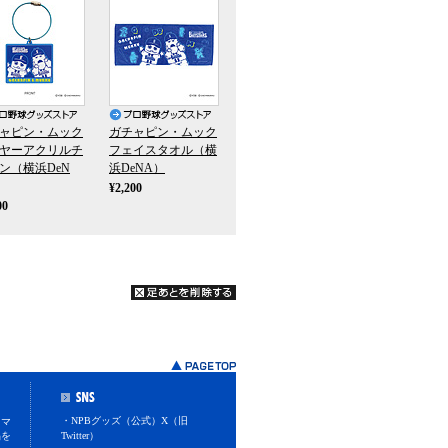
ャピン・ムック
ガチャピン・ムック
ヤーアクリルチ
フェイスタオル（横
ン（横浜DeN
浜DeNA）
¥2,200
00
・NPBグッズ（公式）X（旧
スマ
品を
Twitter）