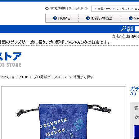
会員ページ
マイリスト
ロ
当店の記載価格
NPBショップTOP
>
プロ野球グッズストア
>
球団から探す
ガチ
A）
価
数