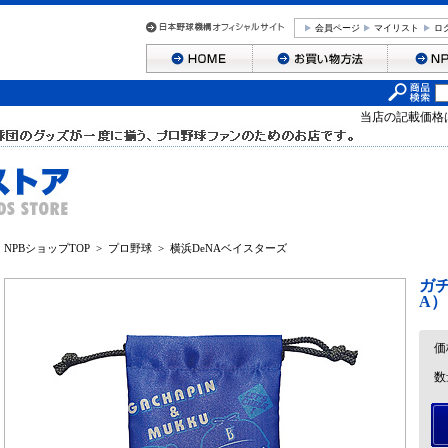
会員ページ
マイリスト
ロ
当店の記載価格
NPBショップTOP
>
プロ野球
>
横浜DeNAベイスターズ
ガチ
A）
価
数