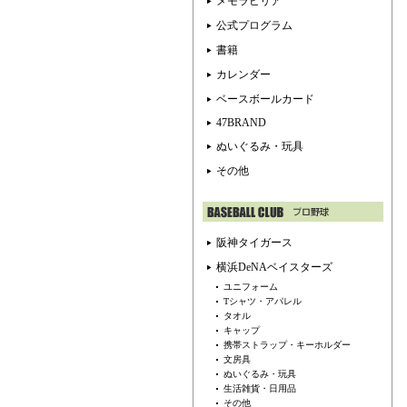
メモラビリア
公式プログラム
書籍
カレンダー
ベースボールカード
47BRAND
ぬいぐるみ・玩具
その他
阪神タイガース
横浜DeNAベイスターズ
ユニフォーム
Tシャツ・アパレル
タオル
キャップ
携帯ストラップ・キーホルダー
文房具
ぬいぐるみ・玩具
生活雑貨・日用品
その他