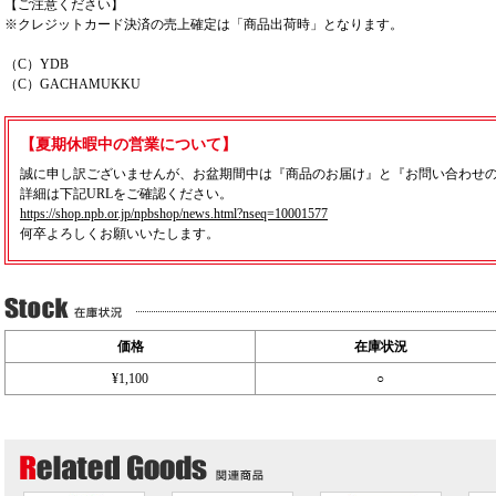
【ご注意ください】
※クレジットカード決済の売上確定は「商品出荷時」となります。
（C）YDB
（C）GACHAMUKKU
【夏期休暇中の営業について】
誠に申し訳ございませんが、お盆期間中は『商品のお届け』と『お問い合わせ
詳細は下記URLをご確認ください。
https://shop.npb.or.jp/npbshop/news.html?nseq=10001577
何卒よろしくお願いいたします。
価格
在庫状況
¥1,100
○