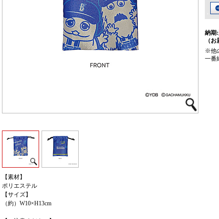
納期:
（お
※他
一番
【素材】
ポリエステル
【サイズ】
（約）W10×H13cm