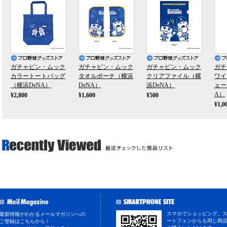
ガチャピン・ムック
ガチャピン・ムック
ガチャピン・ムック
ガチ
カラートートバッグ
タオルポーチ（横浜
クリアファイル（横
ワイ
（横浜DeNA）
DeNA）
浜DeNA）
ェー
A）
¥2,800
¥1,600
¥500
¥1,0
スマホでショッピング。
最新情報がわかるメールマガジンへの
ートフォンからも同じ商
ご登録はこちらから！