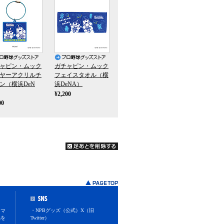
ャピン・ムック
ガチャピン・ムック
ヤーアクリルチ
フェイスタオル（横
ン（横浜DeN
浜DeNA）
¥2,200
00
・NPBグッズ（公式）X（旧
スマ
品を
Twitter）