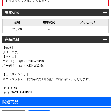
何卒よろしくお願いいたします。
在庫状況
価格
在庫状況
メッセージ
¥1,600
○
商品詳細
【素材】
ポリエステル
【サイズ】
タオル時：（約）H23×W23cm
ポーチ時：（約）H23×W11.5cm
【ご注意ください】
※クレジットカード決済の売上確定は「商品出荷時」となります。
（C）YDB
（C）GACHAMUKKU
関連商品