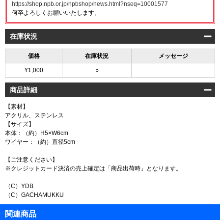
https://shop.npb.or.jp/npbshop/news.html?nseq=10001577
何卒よろしくお願いいたします。
在庫状況
価格
在庫状況
メッセージ
¥1,000
○
商品詳細
【素材】
アクリル、ステンレス
【サイズ】
本体：（約）H5×W6cm
ワイヤー：（約）直径5cm
【ご注意ください】
※クレジットカード決済の売上確定は「商品出荷時」となります。
（C）YDB
（C）GACHAMUKKU
関連商品