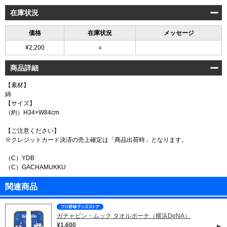
在庫状況
価格
在庫状況
メッセージ
¥2,200
○
商品詳細
【素材】
綿
【サイズ】
（約）H34×W84cm
【ご注意ください】
※クレジットカード決済の売上確定は「商品出荷時」となります。
（C）YDB
（C）GACHAMUKKU
関連商品
ガチャピン・ムック タオルポーチ（横浜DeNA）
¥1,600