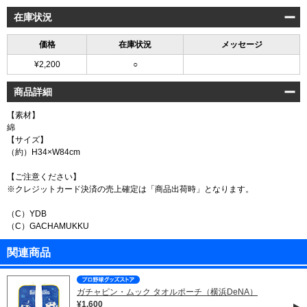
在庫状況
価格
在庫状況
メッセージ
¥2,200
○
商品詳細
【素材】
綿
【サイズ】
（約）H34×W84cm
【ご注意ください】
※クレジットカード決済の売上確定は「商品出荷時」となります。
（C）YDB
（C）GACHAMUKKU
関連商品
ガチャピン・ムック タオルポーチ（横浜DeNA）
¥1,600