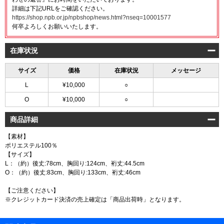
詳細は下記URLをご確認ください。
https://shop.npb.or.jp/npbshop/news.html?nseq=10001577
何卒よろしくお願いいたします。
在庫状況
サイズ
価格
在庫状況
メッセージ
L
¥10,000
○
O
¥10,000
○
商品詳細
【素材】
ポリエステル100％
【サイズ】
L：（約）後丈:78cm、胸回り:124cm、裄丈:44.5cm
O：（約）後丈:83cm、胸回り:133cm、裄丈:46cm
【ご注意ください】
※クレジットカード決済の売上確定は「商品出荷時」となります。