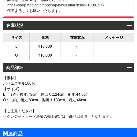
https://shop.npb.or.jp/npbshop/news.html?nseq=10001577
何卒よろしくお願いいたします。
在庫状況
サイズ
価格
在庫状況
メッセージ
L
¥10,000
○
O
¥10,000
○
商品詳細
【素材】
ポリエステル100％
【サイズ】
L：（約）後丈:78cm、胸回り:124cm、裄丈:44.5cm
O：（約）後丈:83cm、胸回り:133cm、裄丈:46cm
【ご注意ください】
※クレジットカード決済の売上確定は「商品出荷時」となります。
関連商品