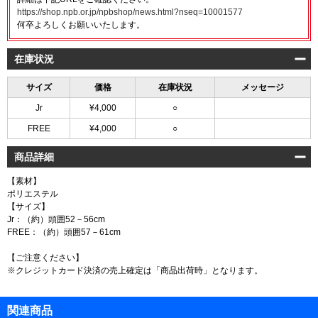
https://shop.npb.or.jp/npbshop/news.html?nseq=10001577
何卒よろしくお願いいたします。
在庫状況
サイズ
価格
在庫状況
メッセージ
Jr
¥4,000
○
FREE
¥4,000
○
商品詳細
【素材】
ポリエステル
【サイズ】
Jr：（約）頭囲52－56cm
FREE：（約）頭囲57－61cm
【ご注意ください】
※クレジットカード決済の売上確定は「商品出荷時」となります。
関連商品