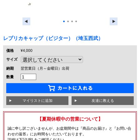
●
●
●
●
レプリカキャップ（ビジター）（埼玉西武）
価格
¥4,000
サイズ
納期
翌営業日（月～金曜日）出荷
数量
友達に教える
【夏期休暇中の営業について】
誠に申し訳ございませんが、お盆期間中は『商品のお届け』と『お問い合
わせの返答』にお時間をいただいております。
詳細は下記URLをご確認ください。