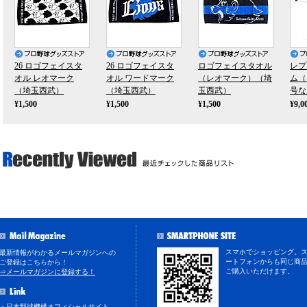
26 ロゴフェイスタ
26 ロゴフェイスタ
ロゴフェイスタオル
レプ
オル レオマーク
オル ワードマーク
（レオマーク）（埼
ム（
（埼玉西武）
（埼玉西武）
玉西武）
号な
¥1,500
¥1,500
¥1,500
¥9,0
スマホでショッピング。
最新情報がわかるメールマガジンへの
ートフォンからも同じ商
ご登録はこちらから！
ご購入いただけます。
⇒メールマガジンに登録する！
・日本野球機構オフィシャルサイト