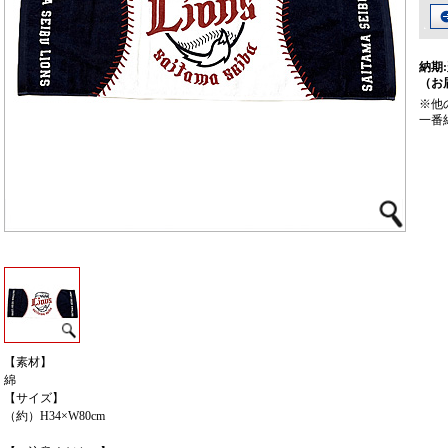
納期:
（お
※他
一番
【素材】
綿
【サイズ】
（約）H34×W80cm