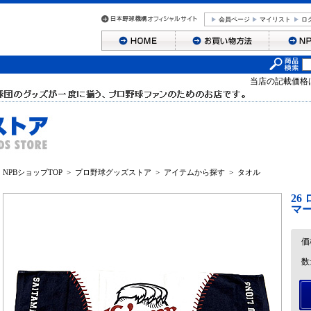
会員ページ
マイリスト
ロ
当店の記載価格
NPBショップTOP
>
プロ野球グッズストア
>
アイテムから探す
>
タオル
26
マ
価
数