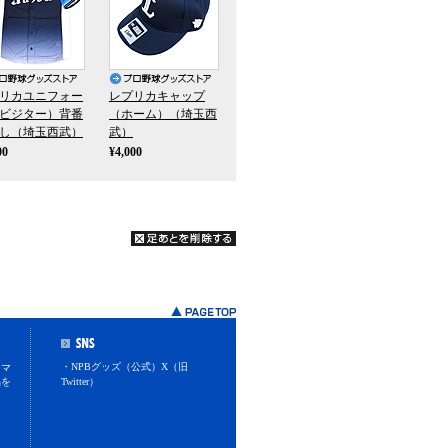
リカユニフォー
レプリカキャップ
ビジター）背番
（ホーム）（埼玉西
し（埼玉西武）
武）
00
¥4,000
・NPBグッズ（公式）X（旧
スマ
品を
Twitter）