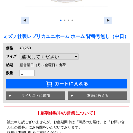
●
●
●
●
ミズノ社製レプリカユニホーム ホーム 背番号無し（中日）
価格
¥8,250
サイズ
納期
翌営業日（月～金曜日）出荷
数量
友達に教える
【夏期休暇中の営業について】
誠に申し訳ございませんが、お盆期間中は『商品のお届け』と『お問い合
わせの返答』にお時間をいただいております。
詳細は下記URLをご確認ください。