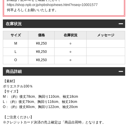
https://shop.npb.or.jp/npbshop/news.html?nseq=10001577
何卒よろしくお願いいたします。
在庫状況
サイズ
価格
在庫状況
メッセージ
M
¥8,250
○
L
¥8,250
○
O
¥8,250
○
商品詳細
【素材】
ポリエステル100％
【サイズ】
M：（約）後丈78cm、胸回り110cm、袖丈18cm
L：（約）後丈79cm、胸回り116cm、袖丈19cm
O：（約）後丈80cm、胸回り122cm、袖丈20cm
【ご注意ください】
※クレジットカード決済の売上確定は「商品出荷時」となります。