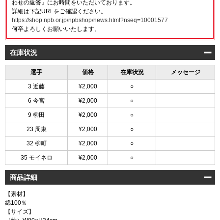
わせの返答』にお時間をいただいております。
詳細は下記URLをご確認ください。
https://shop.npb.or.jp/npbshop/news.html?nseq=10001577
何卒よろしくお願いいたします。
在庫状況
選手
価格
在庫状況
メッセージ
3 近藤
¥2,000
○
6 今宮
¥2,000
○
9 柳田
¥2,000
○
23 周東
¥2,000
○
32 柳町
¥2,000
○
35 モイネロ
¥2,000
○
商品詳細
【素材】
綿100％
【サイズ】