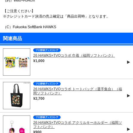
（約）W80×H34cm
【ご注意ください】
※クレジットカード決済の売上確定は「商品出荷時」となります。
（C）Fukuoka SoftBank HAWKS
関連商品
26 HAWKS×TVQコラボ 巾着（福岡ソフトバンク）
¥1,000
26 HAWKS×TVQコラボ トートバッグ（選手集合）（福
岡ソフトバンク）
¥2,700
26 HAWKS×TVQコラボ アクリルキーホルダー（福岡ソ
フトバンク）
¥900