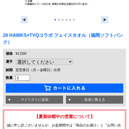
●
●
●
●
●
●
26 HAWKS×TVQコラボ フェイスタオル（福岡ソフトバン
ク）
価格
¥2,000
選手
納期
翌営業日（月～金曜日）出荷
数量
友達に教える
【夏期休暇中の営業について】
誠に申し訳ございませんが、お盆期間中は『商品のお届け』と『お問い合