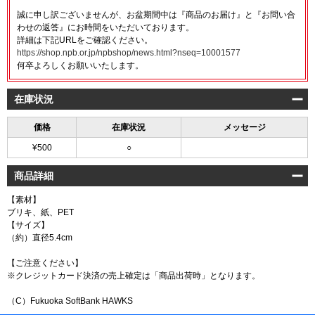
誠に申し訳ございませんが、お盆期間中は『商品のお届け』と『お問い合
わせの返答』にお時間をいただいております。
詳細は下記URLをご確認ください。
https://shop.npb.or.jp/npbshop/news.html?nseq=10001577
何卒よろしくお願いいたします。
在庫状況
価格
在庫状況
メッセージ
¥500
○
商品詳細
【素材】
ブリキ、紙、PET
【サイズ】
（約）直径5.4cm
【ご注意ください】
※クレジットカード決済の売上確定は「商品出荷時」となります。
（C）Fukuoka SoftBank HAWKS