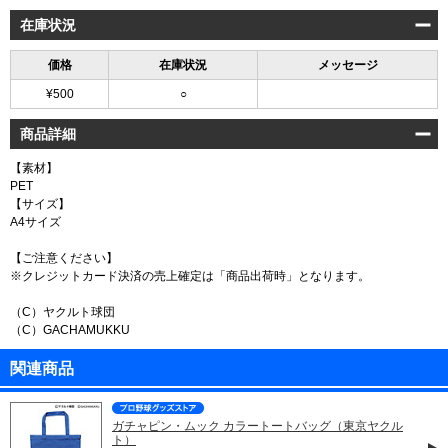
在庫状況
価格
在庫状況
メッセージ
¥500
○
商品詳細
【素材】
PET
【サイズ】
A4サイズ
【ご注意ください】
※クレジットカード決済の売上確定は「商品出荷時」となります。
（C）ヤクルト球団
（C）GACHAMUKKU
関連商品
ガチャピン・ムック カラートートバッグ（東京ヤクル
ト）