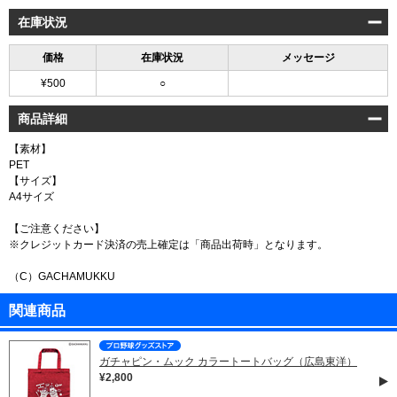
在庫状況
価格
在庫状況
メッセージ
¥500
○
商品詳細
【素材】
PET
【サイズ】
A4サイズ
【ご注意ください】
※クレジットカード決済の売上確定は「商品出荷時」となります。
（C）GACHAMUKKU
関連商品
ガチャピン・ムック カラートートバッグ（広島東洋）
¥2,800