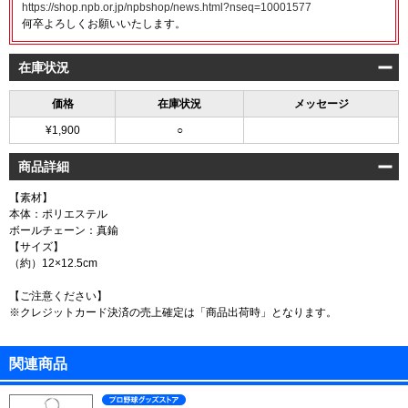
https://shop.npb.or.jp/npbshop/news.html?nseq=10001577
何卒よろしくお願いいたします。
在庫状況
価格
在庫状況
メッセージ
¥1,900
○
商品詳細
【素材】
本体：ポリエステル
ボールチェーン：真鍮
【サイズ】
（約）12×12.5cm
【ご注意ください】
※クレジットカード決済の売上確定は「商品出荷時」となります。
関連商品