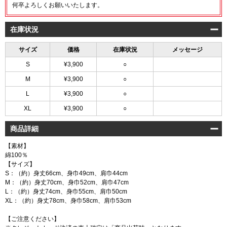
何卒よろしくお願いいたします。
在庫状況
サイズ
価格
在庫状況
メッセージ
S
¥3,900
○
M
¥3,900
○
L
¥3,900
○
XL
¥3,900
○
商品詳細
【素材】
綿100％
【サイズ】
S：（約）身丈66cm、身巾49cm、肩巾44cm
M：（約）身丈70cm、身巾52cm、肩巾47cm
L：（約）身丈74cm、身巾55cm、肩巾50cm
XL：（約）身丈78cm、身巾58cm、肩巾53cm
【ご注意ください】