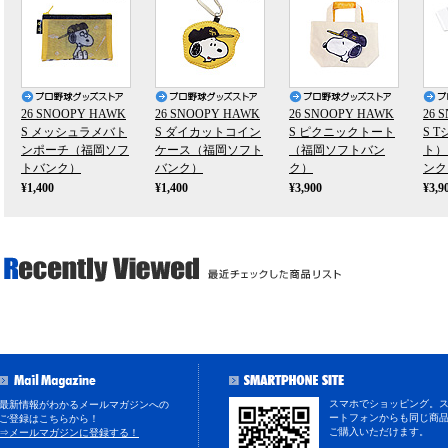
26 SNOOPY HAWK
26 SNOOPY HAWK
26 SNOOPY HAWK
26 
S メッシュラメバト
S ダイカットコイン
S ピクニックトート
S 
ンポーチ（福岡ソフ
ケース（福岡ソフト
（福岡ソフトバン
ト）
トバンク）
バンク）
ク）
ンク
¥1,400
¥1,400
¥3,900
¥3,9
スマホでショッピング。
最新情報がわかるメールマガジンへの
ートフォンからも同じ商
ご登録はこちらから！
ご購入いただけます。
⇒メールマガジンに登録する！