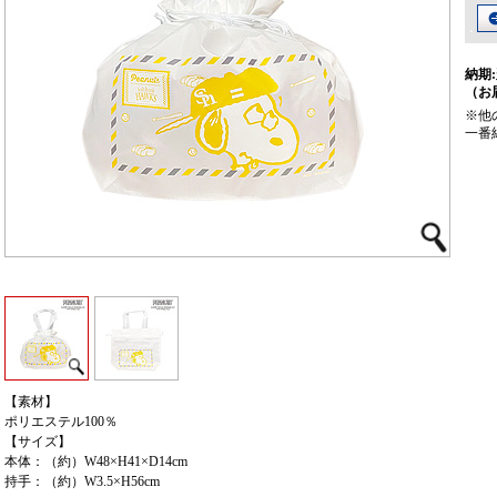
納期:
（お
※他
一番
【素材】
ポリエステル100％
【サイズ】
本体：（約）W48×H41×D14cm
持手：（約）W3.5×H56cm