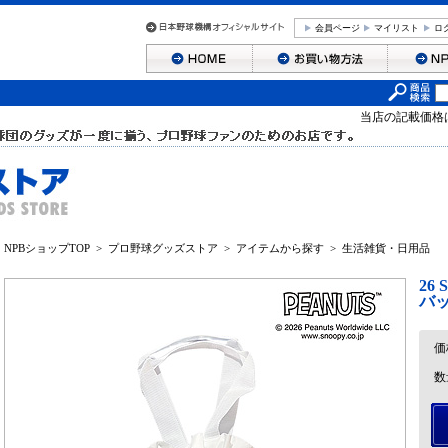
会員ページ
マイリスト
ロ
当店の記載価格
NPBショップTOP
>
プロ野球グッズストア
>
アイテムから探す
>
生活雑貨・日用品
26
バ
価
数