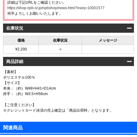
詳細は下記URLをご確認ください。
https://shop.npb.or.jp/npbshop/news.html?nseq=10001577
何卒よろしくお願いいたします。
在庫状況
価格
在庫状況
メッセージ
¥2,200
○
商品詳細
【素材】
ポリエステル100％
【サイズ】
本体：（約）W48×H41×D14cm
持手：（約）W3.5×H56cm
【ご注意ください】
※クレジットカード決済の売上確定は「商品出荷時」となります。
関連商品