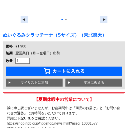
●
●
ぬいぐるみクラッチーナ（Sサイズ）（東北楽天）
価格
¥1,900
納期
翌営業日（月～金曜日）出荷
数量
友達に教える
【夏期休暇中の営業について】
誠に申し訳ございませんが、お盆期間中は『商品のお届け』と『お問い合
わせの返答』にお時間をいただいております。
詳細は下記URLをご確認ください。
https://shop.npb.or.jp/npbshop/news.html?nseq=10001577