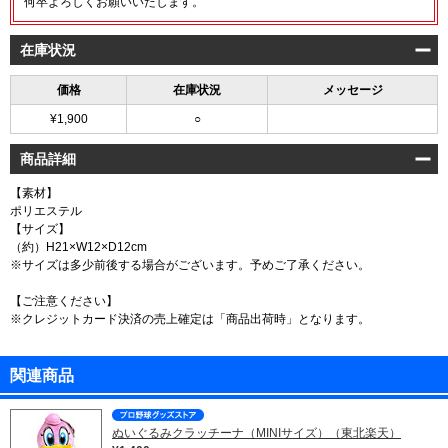
何卒よろしくお願いいたします。
在庫状況
価格
在庫状況
メッセージ
¥1,900
○
商品詳細
【素材】
ポリエステル
【サイズ】
（約）H21×W12×D12cm
※サイズは多少前後する場合がございます。予めご了承ください。
【ご注意ください】
※クレジットカード決済の売上確定は「商品出荷時」となります。
関連商品
ぬいぐるみクラッチーナ（MINIサイズ）（東北楽天）