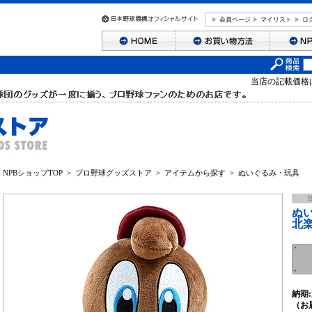
会員ページ
マイリスト
ロ
当店の記載価格
NPBショップTOP
>
プロ野球グッズストア
>
アイテムから探す
>
ぬいぐるみ・玩具
ぬ
北
納期:
（お