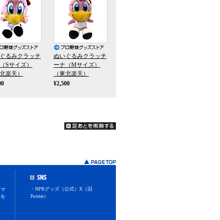
ぐるみクラッチ
ぬいぐるみクラッチ
（Sサイズ）
ーナ（Mサイズ）
北楽天）
（東北楽天）
00
¥2,500
・NPBグッズ（公式）X（旧
スマ
品を
Twitter）