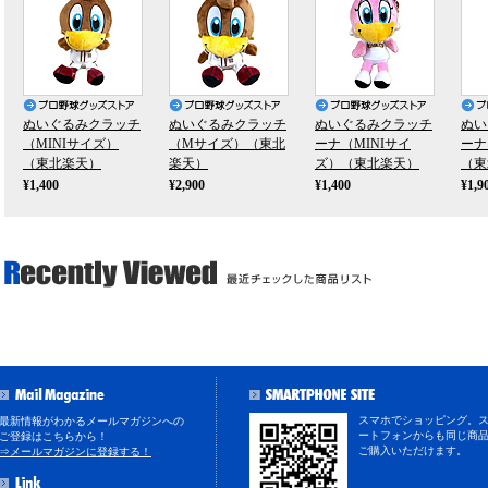
ぬいぐるみクラッチ
ぬいぐるみクラッチ
ぬいぐるみクラッチ
ぬい
（MINIサイズ）
（Mサイズ）（東北
ーナ（MINIサイ
ーナ
（東北楽天）
楽天）
ズ）（東北楽天）
（東
¥1,400
¥2,900
¥1,400
¥1,9
スマホでショッピング。
最新情報がわかるメールマガジンへの
ートフォンからも同じ商
ご登録はこちらから！
ご購入いただけます。
⇒メールマガジンに登録する！