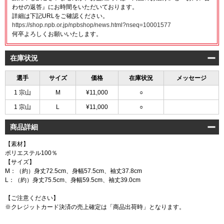
わせの返答』にお時間をいただいております。
詳細は下記URLをご確認ください。
https://shop.npb.or.jp/npbshop/news.html?nseq=10001577
何卒よろしくお願いいたします。
在庫状況
選手
サイズ
価格
在庫状況
メッセージ
1 宗山
M
¥11,000
○
1 宗山
L
¥11,000
○
商品詳細
【素材】
ポリエステル100％
【サイズ】
M：（約）身丈72.5cm、身幅57.5cm、袖丈37.8cm
L：（約）身丈75.5cm、身幅59.5cm、袖丈39.0cm
【ご注意ください】
※クレジットカード決済の売上確定は「商品出荷時」となります。