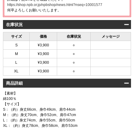
https://shop.npb.or.jp/npbshop/news.html?nseq=10001577
何卒よろしくお願いいたします。
在庫状況
サイズ
価格
在庫状況
メッセージ
S
¥3,900
○
M
¥3,900
○
L
¥3,900
○
XL
¥3,900
○
商品詳細
【素材】
綿100％
【サイズ】
S：（約）身丈66cm、身巾49cm、肩巾44cm
M：（約）身丈70cm、身巾52cm、肩巾47cm
L：（約）身丈74cm、身巾55cm、肩巾50cm
XL：（約）身丈78cm、身巾58cm、肩巾53cm