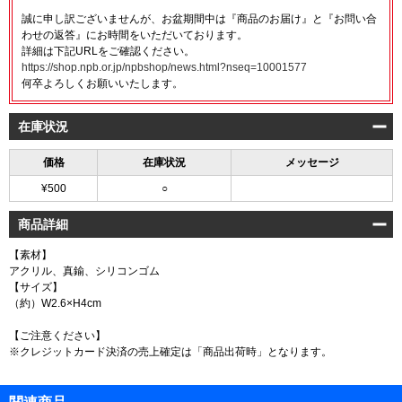
誠に申し訳ございませんが、お盆期間中は『商品のお届け』と『お問い合
わせの返答』にお時間をいただいております。
詳細は下記URLをご確認ください。
https://shop.npb.or.jp/npbshop/news.html?nseq=10001577
何卒よろしくお願いいたします。
在庫状況
価格
在庫状況
メッセージ
¥500
○
商品詳細
【素材】
アクリル、真鍮、シリコンゴム
【サイズ】
（約）W2.6×H4cm
【ご注意ください】
※クレジットカード決済の売上確定は「商品出荷時」となります。