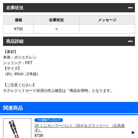
在庫状況
価格
在庫状況
メッセージ
¥750
○
商品詳細
【素材】
本体：ポリエチレン
シュリンク：PET
【サイズ】
（約）40cm（2本組）
【ご注意ください】
※クレジットカード決済の売上確定は「商品出荷時」となります。
関連商品
26 ミニカンフーバット（坊や＆スラィリー）（広島東
洋）
¥730