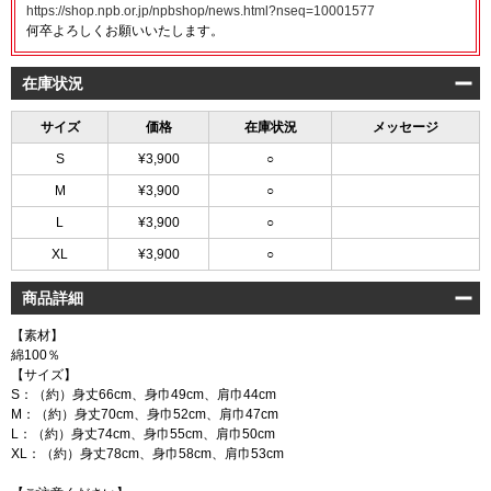
https://shop.npb.or.jp/npbshop/news.html?nseq=10001577
何卒よろしくお願いいたします。
在庫状況
サイズ
価格
在庫状況
メッセージ
S
¥3,900
○
M
¥3,900
○
L
¥3,900
○
XL
¥3,900
○
商品詳細
【素材】
綿100％
【サイズ】
S：（約）身丈66cm、身巾49cm、肩巾44cm
M：（約）身丈70cm、身巾52cm、肩巾47cm
L：（約）身丈74cm、身巾55cm、肩巾50cm
XL：（約）身丈78cm、身巾58cm、肩巾53cm