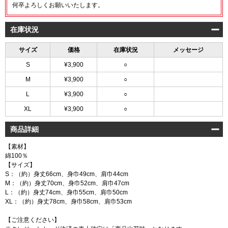
何卒よろしくお願いいたします。
在庫状況
サイズ
価格
在庫状況
メッセージ
S
¥3,900
○
M
¥3,900
○
L
¥3,900
○
XL
¥3,900
○
商品詳細
【素材】
綿100％
【サイズ】
S：（約）身丈66cm、身巾49cm、肩巾44cm
M：（約）身丈70cm、身巾52cm、肩巾47cm
L：（約）身丈74cm、身巾55cm、肩巾50cm
XL：（約）身丈78cm、身巾58cm、肩巾53cm
【ご注意ください】