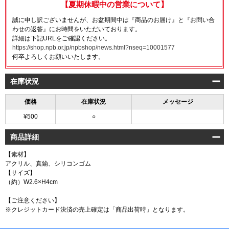
【夏期休暇中の営業について】
誠に申し訳ございませんが、お盆期間中は『商品のお届け』と『お問い合
わせの返答』にお時間をいただいております。
詳細は下記URLをご確認ください。
https://shop.npb.or.jp/npbshop/news.html?nseq=10001577
何卒よろしくお願いいたします。
在庫状況
価格
在庫状況
メッセージ
¥500
○
商品詳細
【素材】
アクリル、真鍮、シリコンゴム
【サイズ】
（約）W2.6×H4cm
【ご注意ください】
※クレジットカード決済の売上確定は「商品出荷時」となります。