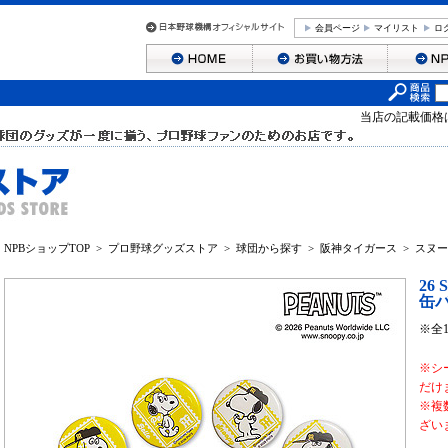
会員ページ
マイリスト
ロ
当店の記載価格
NPBショップTOP
>
プロ野球グッズストア
>
球団から探す
>
阪神タイガース
>
スヌー
26
缶
※全
※シ
だけ
※複
ざい