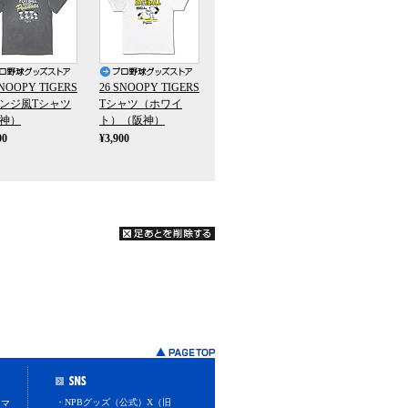
SNOOPY TIGERS
26 SNOOPY TIGERS
ンジ風Tシャツ
Tシャツ（ホワイ
神）
ト）（阪神）
00
¥3,900
・NPBグッズ（公式）X（旧
スマ