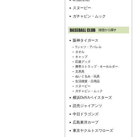
47BRAND
スヌーピー
ガチャピン・ムック
阪神タイガース
Tシャツ・アパレル
タオル
キャップ
応援グッズ
携帯ストラップ・キーホルダー
文房具
ぬいぐるみ・玩具
生活雑貨・日用品
スヌーピー
ガチャピン・ムック
横浜DeNAベイスターズ
読売ジャイアンツ
中日ドラゴンズ
広島東洋カープ
東京ヤクルトスワローズ