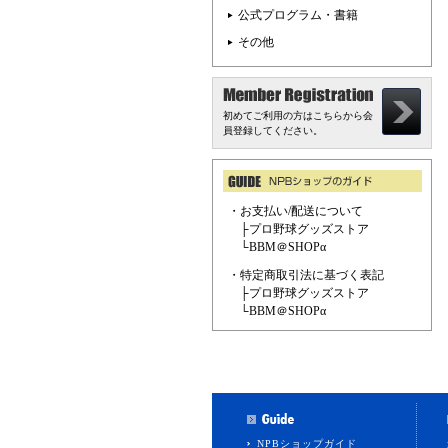
公式プログラム・書籍
その他
初めてご利用の方はこちらから会
員登録してください。
・お支払い/配送について
├
プロ野球グッズストア
└
BBM＠SHOPα
・特定商取引法に基づく表記
├
プロ野球グッズストア
└
BBM＠SHOPα
NPBショップガイド