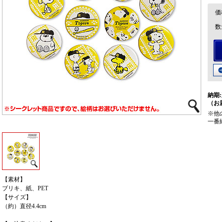
価
数
納期:
（お
※他
一番
【素材】
ブリキ、紙、PET
【サイズ】
（約）直径4.4cm