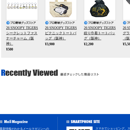
26 SNOOPY TIGERS
26 SNOOPY TIGERS
26 SNOOPY TIGERS
26 
シークレットファス
ピクニックトートバ
絞り巾着トートバッ
グラ
ナーチャーム（阪
ッグ（阪神）
グ（阪神）
（阪
神）
¥3,900
¥2,200
¥5,5
¥500
スマホでショッピング。
最新情報がわかるメールマガジンへの