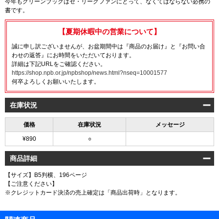
今年もグリーンブックはセ・リーグファンにとって、なくてはならない必携の
書です。
【夏期休暇中の営業について】
誠に申し訳ございませんが、お盆期間中は『商品のお届け』と『お問い合
わせの返答』にお時間をいただいております。
詳細は下記URLをご確認ください。
https://shop.npb.or.jp/npbshop/news.html?nseq=10001577
何卒よろしくお願いいたします。
在庫状況
価格
在庫状況
メッセージ
¥890
○
商品詳細
【サイズ】B5判横、196ページ
【ご注意ください】
※クレジットカード決済の売上確定は「商品出荷時」となります。