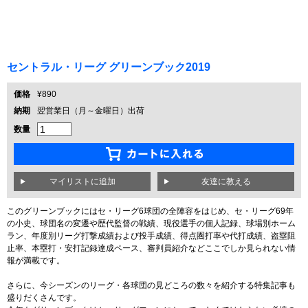
セントラル・リーグ グリーンブック2019
価格
¥890
納期
翌営業日（月～金曜日）出荷
数量
友達に教える
このグリーンブックにはセ・リーグ6球団の全陣容をはじめ、セ・リーグ69年
の小史、球団名の変遷や歴代監督の戦績、現役選手の個人記録、球場別ホーム
ラン、年度別リーグ打撃成績および投手成績、得点圏打率や代打成績、盗塁阻
止率、本塁打・安打記録達成ペース、審判員紹介などここでしか見られない情
報が満載です。
さらに、今シーズンのリーグ・各球団の見どころの数々を紹介する特集記事も
盛りだくさんです。